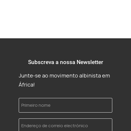
Subscreva a nossa Newsletter
Junte-se ao movimento albinista em
África!
Primeiro
nome
Endereço
de
correio