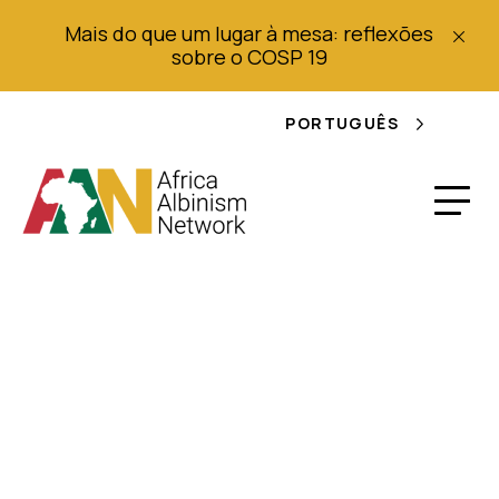
Mais do que um lugar à mesa: reflexões
sobre o COSP 19
PORTUGUÊS
Herborista
encontrado com
braço albino: Xamã