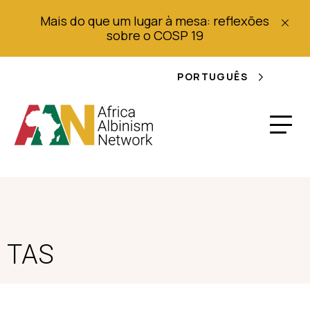
Mais do que um lugar à mesa: reflexões
sobre o COSP 19
PORTUGUÊS
TAS