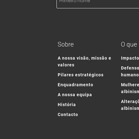
nome
Sobre
O que
A nossa visão, missão e
Impact
valores
Defenso
Pilares estratégicos
humano
Enquadramento
Mulhere
albinis
A nossa equipa
Alteraç
História
albinis
Contacto