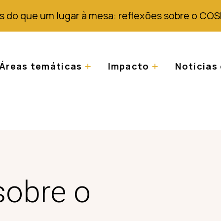
s do que um lugar à mesa: reflexões sobre o COS
Áreas temáticas
Impacto
Notícias 
sobre o