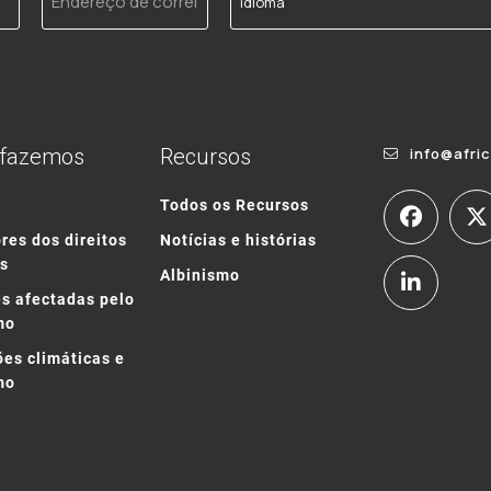
de
correio
electrónico
 fazemos
Recursos
info@afri
o
Todos os Recursos
res dos direitos
Notícias e histórias
s
Albinismo
s afectadas pelo
mo
ões climáticas e
mo