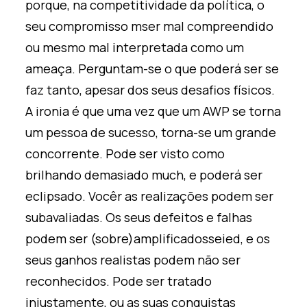
porque
,
na competitividade da política,
o
seu compromisso
m
ser mal compreendido
ou mesmo
mal interpretada
como um
ameaça. Perguntam-se o que poderá ser se
faz
tanto, apesar dos seus desafios físicos.
A ironia é que uma vez que um AWP se torna
um
pessoa de sucesso, torna-se um grande
concorrente. Pode ser visto como
brilhando demasiado muc
h
,
e poderá ser
eclipsado. Você
r
as realizações podem ser
subavaliadas. Os seus defeitos e falhas
podem ser (sobre)amplificados
sei
ed
,
e os
seus ganhos realistas podem não ser
reconhecidos.
Pode ser tratado
injustamente,
ou as suas conquistas