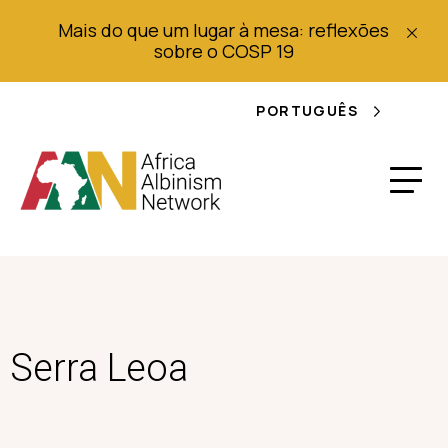
Mais do que um lugar à mesa: reflexões
sobre o COSP 19
PORTUGUÊS
Serra Leoa