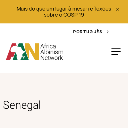
Mais do que um lugar à mesa: reflexões
sobre o COSP 19
PORTUGUÊS
Senegal