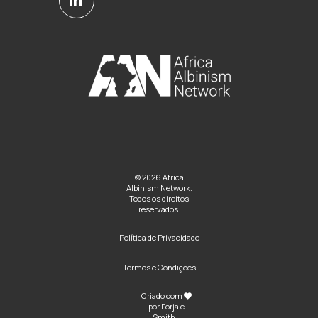
© 2026 Africa
Albinism Network.
Todos os direitos
reservados.
Política de Privacidade
Termos e Condições
Criado com
por
Forja e
Smith
..