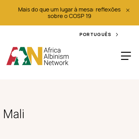
Mais do que um lugar à mesa: reflexões
sobre o COSP 19
PORTUGUÊS
Mali