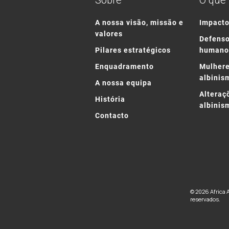
Sobre
O que
A nossa visão, missão e
Impact
valores
Defenso
Pilares estratégicos
humano
Enquadramento
Mulhere
albinis
A nossa equipa
Alteraç
História
albinis
Contacto
© 2026 Africa 
reservados.