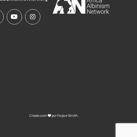
Criado com
por
Forja e Smith
..