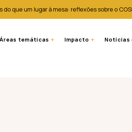
s do que um lugar à mesa: reflexões sobre o COS
Áreas temáticas
Impacto
Notícias 