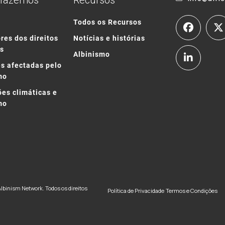
 fazemos
Recursos
o
Todos os Recursos
res dos direitos
Notícias e histórias
s
Albinismo
s afectadas pelo
mo
ões climáticas e
mo
Albinism Network. Todos os direitos
Política de Privacidade
Termos e Condições