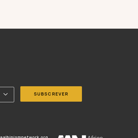
caalbinismnetwork.org