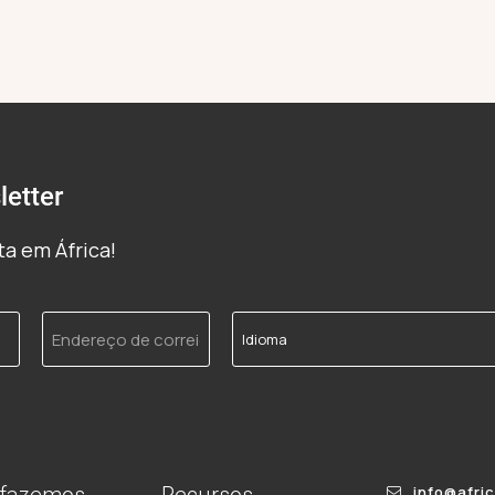
etter
a em África!
Endereço
Idioma
de
correio
electrónico
info@afri