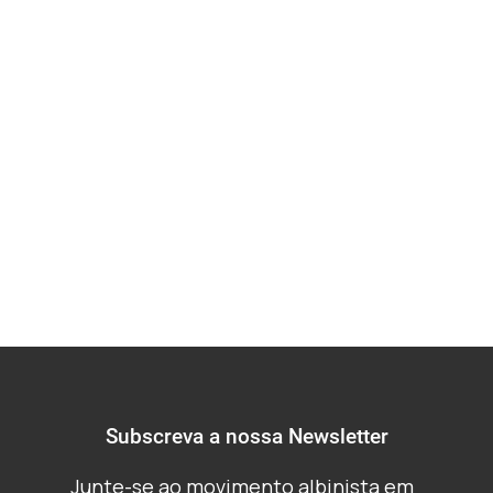
trabalham
principalmente
dentro de um país
específico de
Subscreva a nossa Newsletter
Junte-se ao movimento albinista em