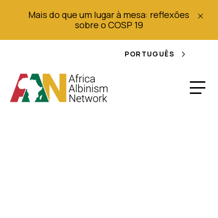
Mais do que um lugar à mesa: reflexões
sobre o COSP 19
PORTUGUÊS
Plano de trabalho
(2017 - 2021): Para
organizações que