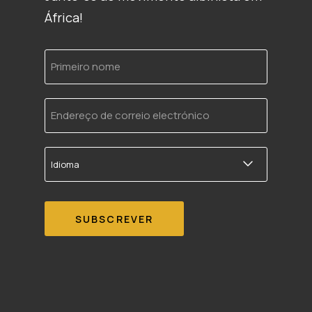
África!
Primeiro
nome
Endereço
de
correio
electrónico
Idioma