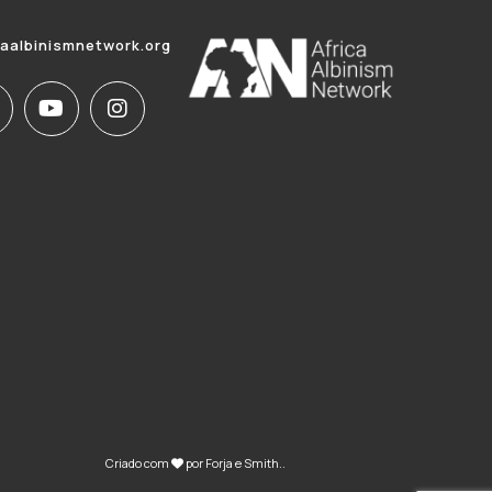
caalbinismnetwork.org
Criado com
por
Forja e Smith
..