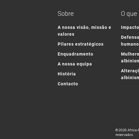
Sobre
O que
A nossa visão, missão e
Impact
valores
Defenso
Pilares estratégicos
humano
Enquadramento
Mulhere
albinis
A nossa equipa
Alteraç
História
albinis
Contacto
© 2026 Africa 
reservados.