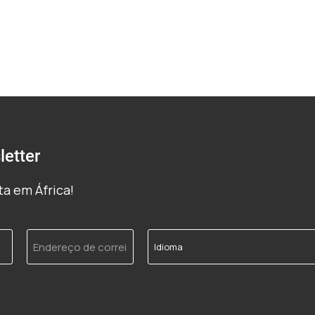
etter
a em África!
Endereço
Idioma
de
correio
electrónico