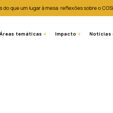
s do que um lugar à mesa: reflexões sobre o COS
Áreas temáticas
Impacto
Notícias 
 Albino