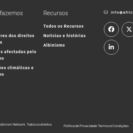
 fazemos
Recursos
info@afri
o
Todos os Recursos
res dos direitos
Notícias e histórias
s
Albinismo
s afectadas pelo
mo
ões climáticas e
mo
Albinism Network. Todos os direitos
Política de Privacidade
Termos e Condições