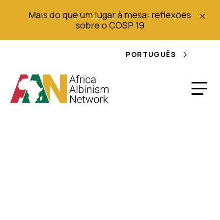
Mais do que um lugar à mesa: reflexões
sobre o COSP 19
PORTUGUÊS
Uganda: Albinos
exigem assento
especial no