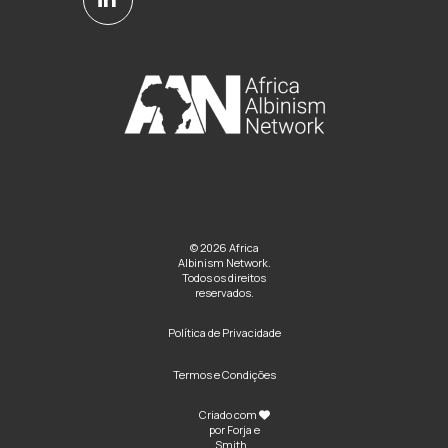
© 2026 Africa
Albinism Network.
Todos os direitos
reservados.
Política de Privacidade
Termos e Condições
Criado com
por
Forja e
Smith
..