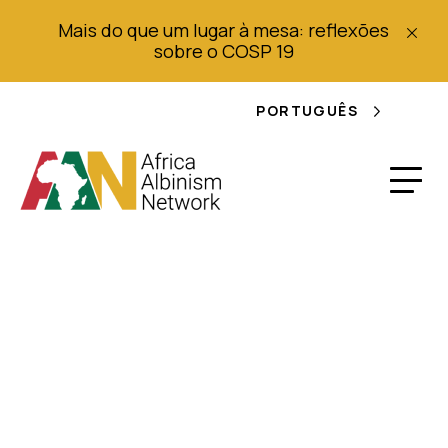
Mais do que um lugar à mesa: reflexões
sobre o COSP 19
PORTUGUÊS
Apresentação em
resposta a um
convite à