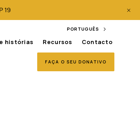
P 19
PORTUGUÊS
e histórias
Recursos
Contacto
FAÇA O SEU DONATIVO
 Relatório do
ara a 80.ª