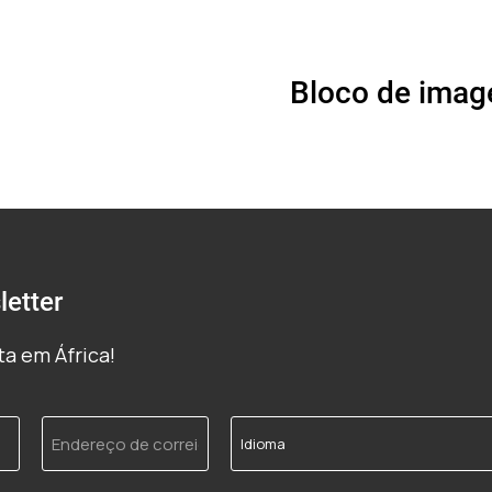
Bloco de imag
etter
a em África!
Endereço
Idioma
de
correio
electrónico