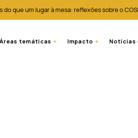
s do que um lugar à mesa: reflexões sobre o COS
Áreas temáticas
Impacto
Notícias 
dido de contributo:
ente em albinismo p