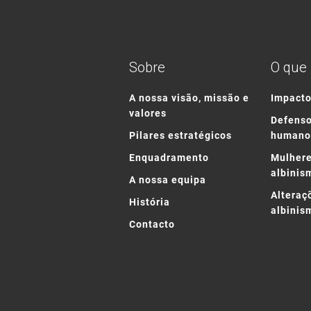
Sobre
O que
A nossa visão, missão e
Impact
valores
Defenso
Pilares estratégicos
humano
Enquadramento
Mulhere
albinis
A nossa equipa
Alteraç
História
albinis
Contacto