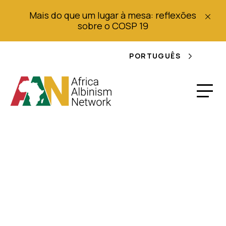
Mais do que um lugar à mesa: reflexões
sobre o COSP 19
PORTUGUÊS
Relatório do Projecto
Minerva