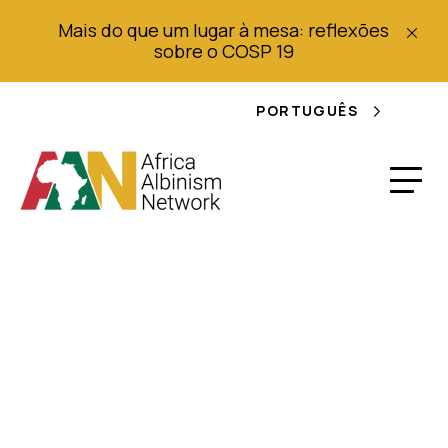
Mais do que um lugar à mesa: reflexões
sobre o COSP 19
PORTUGUÊS
Relatório do Inquérito
sobre os Direitos
Humanos e as