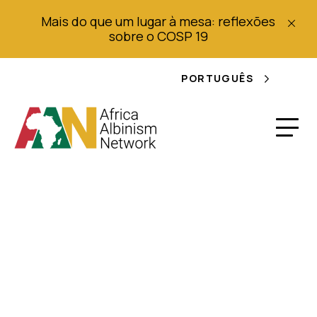
Mais do que um lugar à mesa: reflexões
sobre o COSP 19
PORTUGUÊS
Aspectos
Psicológicos do
Albinismo: Um