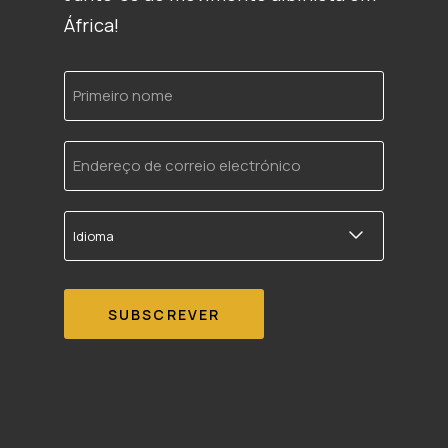
África!
Primeiro
nome
Endereço
de
correio
electrónico
Idioma