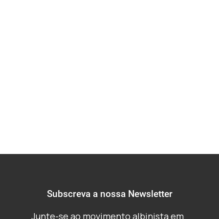
estudo exploratório
com indivíduos
albinos nigerianos
(Igbo)
Subscreva a nossa Newsletter
Junte-se ao movimento albinista em