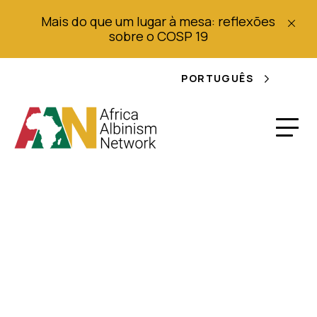
Mais do que um lugar à mesa: reflexões
sobre o COSP 19
PORTUGUÊS
Políticos que matam
albinos