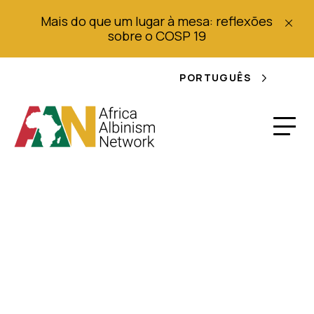
Mais do que um lugar à mesa: reflexões
sobre o COSP 19
PORTUGUÊS
Pessoas com
Albinismo (PWA):
Desafios,