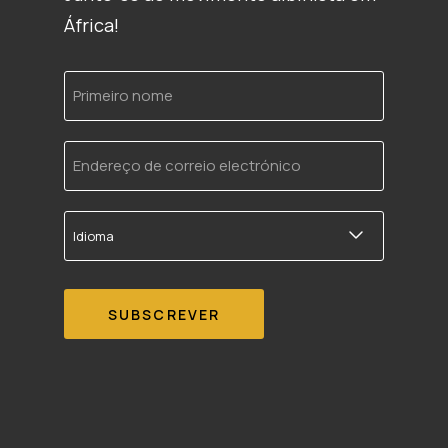
África!
Primeiro
nome
Endereço
de
correio
electrónico
Idioma