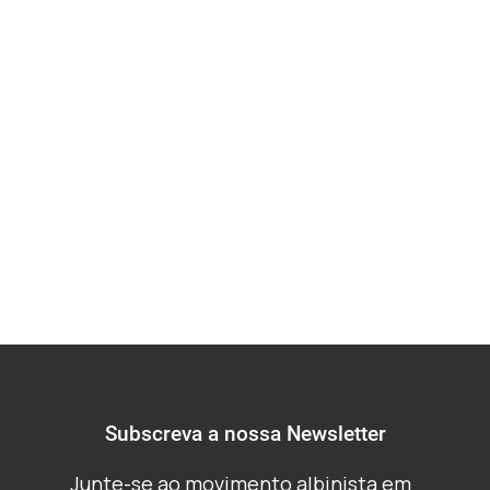
Sensibilização,
Percepções e
Recomendações -
Versão resumida
Subscreva a nossa Newsletter
Junte-se ao movimento albinista em