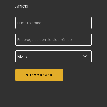
África!
Primeiro
nome
Endereço
de
correio
electrónico
Idioma