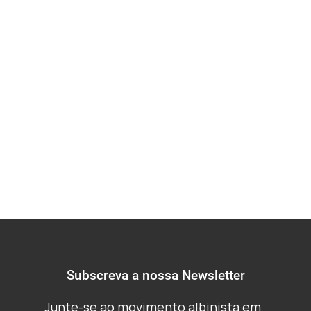
Albinismo para
Alcançar os Direitos
Humanos em
Yaoundé, Camarões
Subscreva a nossa Newsletter
Junte-se ao movimento albinista em