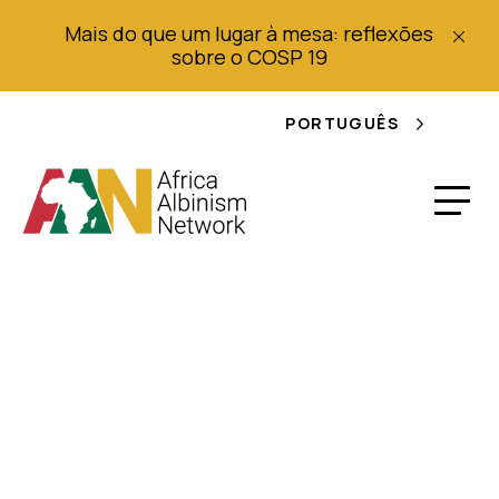
Mais do que um lugar à mesa: reflexões
sobre o COSP 19
PORTUGUÊS
Mitos em torno do
Albinismo e da Luta
de Pessoas com