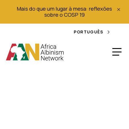
Mais do que um lugar à mesa: reflexões
sobre o COSP 19
PORTUGUÊS
Polícia de
Moçambique
prendeu cinco