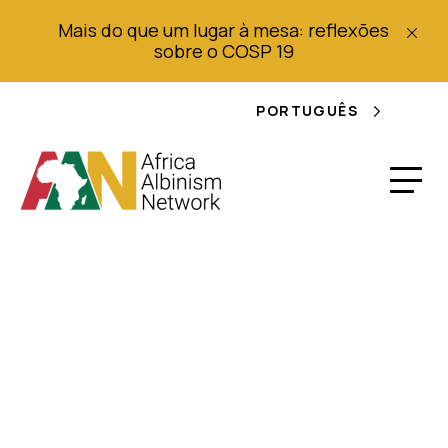
Mais do que um lugar à mesa: reflexões
sobre o COSP 19
PORTUGUÊS
A mãe descreve
como o seu filho
albino foi morto