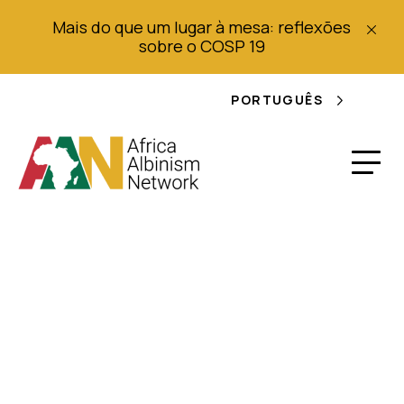
Mais do que um lugar à mesa: reflexões
sobre o COSP 19
PORTUGUÊS
Mali albino dado asilo
espanhol "fugiu da
discriminação