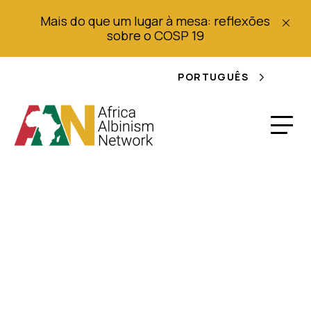
Mais do que um lugar à mesa: reflexões
sobre o COSP 19
PORTUGUÊS
Assassinos de
Albinos do Burundi
Presos