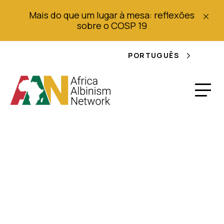
Mais do que um lugar à mesa: reflexões
sobre o COSP 19
PORTUGUÊS
Queniana presa por
tentar vender albino