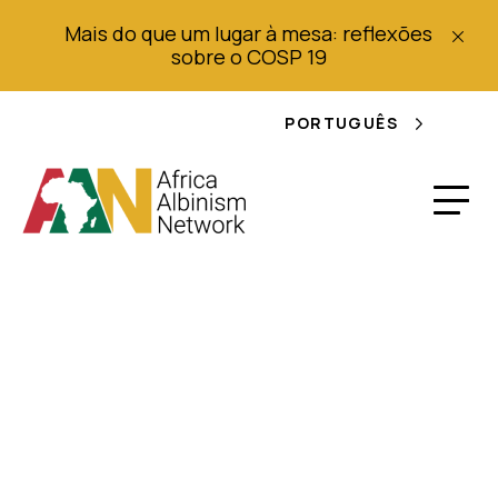
Mais do que um lugar à mesa: reflexões
sobre o COSP 19
PORTUGUÊS
A polícia de Kagera
mata criminosos
notórios