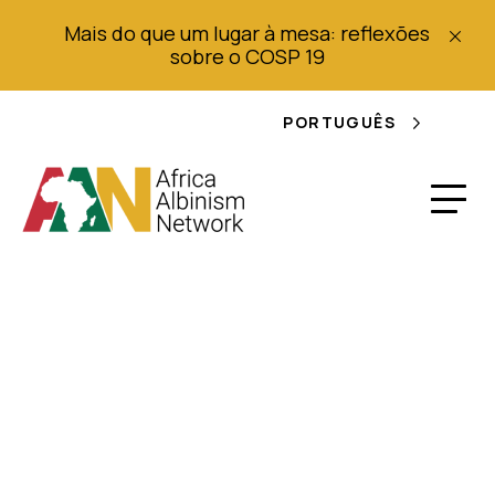
Mais do que um lugar à mesa: reflexões
sobre o COSP 19
PORTUGUÊS
Relatório Alternativo
Conjunto sobre a
Situação dos Direitos