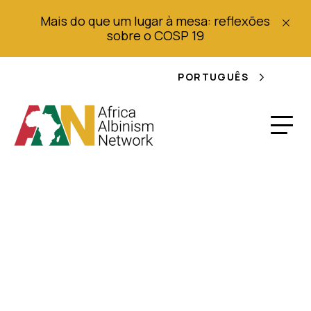
Mais do que um lugar à mesa: reflexões
sobre o COSP 19
PORTUGUÊS
Quatro condenados à
forca por matar
albino na Tanzânia