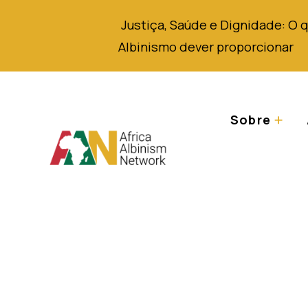
Justiça,
Saúde
e Dignidade
: O 
Albinismo
dever
proporcionar
Sobre
Documento de pla