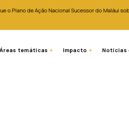
que o Plano de Ação Nacional Sucessor do Maláui sob
Áreas temáticas
Impacto
Notícias 
idoyer et de lobbyi