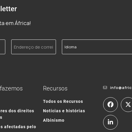
etter
a em África!
Endereço
Idioma
de
correio
electrónico
 fazemos
Recursos
info@afri
o
Todos os Recursos
res dos direitos
Notícias e histórias
s
Albinismo
s afectadas pelo