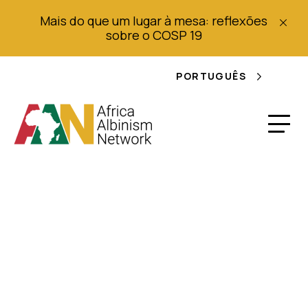
Mais do que um lugar à mesa: reflexões
sobre o COSP 19
PORTUGUÊS
Relatório dos Direitos
Humanos dos
Camarões 2013