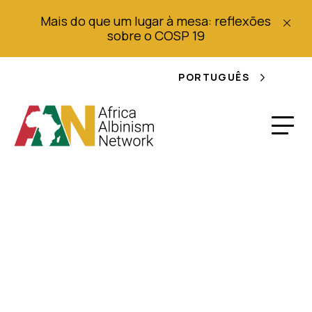
Mais do que um lugar à mesa: reflexões
sobre o COSP 19
PORTUGUÊS
Português - Boletim
Informativo AAN:
Celebrando 10 anos