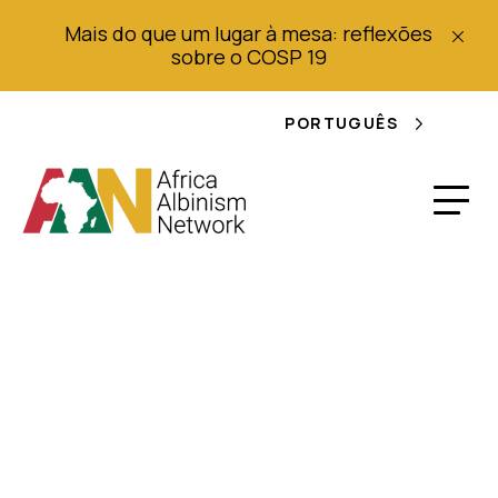
Mais do que um lugar à mesa: reflexões
sobre o COSP 19
PORTUGUÊS
Para além desta pele:
Manual de
sensibilização para a