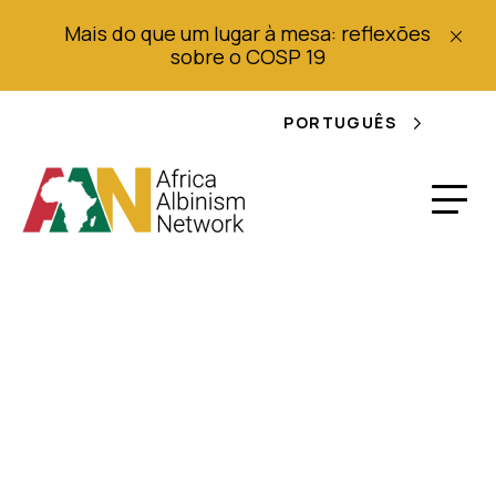
Mais do que um lugar à mesa: reflexões
sobre o COSP 19
PORTUGUÊS
Relatório alternativo
sobre a situação dos
direitos humanos das