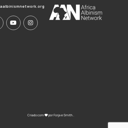
caalbinismnetwork.org
Criado com
por
Forja e Smith
..