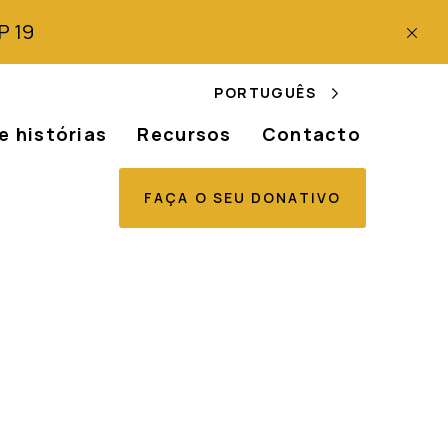
P 19
PORTUGUÊS
e histórias
Recursos
Contacto
FAÇA O SEU DONATIVO
o dos direitos
mo no Gana ao