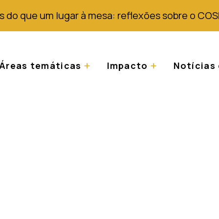
s do que um lugar à mesa: reflexões sobre o COS
Áreas temáticas
Impacto
Notícias 
tivo sobre a situaçã
ianças com albinis