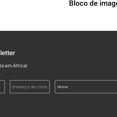
Bloco de imag
etter
a em África!
Endereço
Idioma
de
correio
electrónico