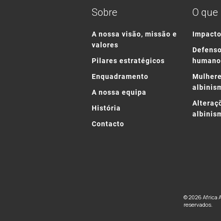
Sobre
O que
A nossa visão, missão e
Impact
valores
Defenso
Pilares estratégicos
humano
Enquadramento
Mulhere
albinis
A nossa equipa
Alteraç
História
albinis
Contacto
© 2026 Africa 
reservados.