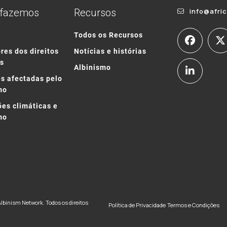
 fazemos
Recursos
info@afri
o
Todos os Recursos
res dos direitos
Notícias e histórias
s
Albinismo
s afectadas pelo
mo
ões climáticas e
mo
Albinism Network. Todos os direitos
Política de Privacidade
Termos e Condições