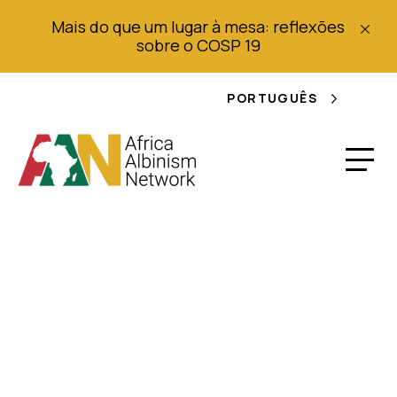
Mais do que um lugar à mesa: reflexões
sobre o COSP 19
PORTUGUÊS
Assassinatos de
Albinos Causam
Medo e Ansiedade