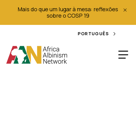
Mais do que um lugar à mesa: reflexões
sobre o COSP 19
PORTUGUÊS
Fundação Albino
inicia inquérito para
pessoas com