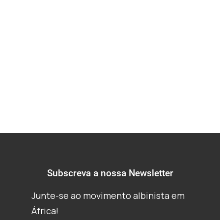
a exumação de
corpos por bruxaria
(AFP)
Subscreva a nossa Newsletter
Junte-se ao movimento albinista em
África!