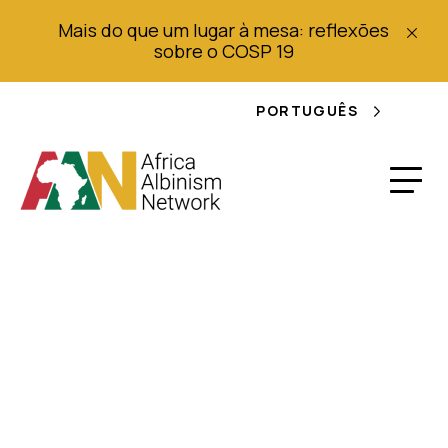
Mais do que um lugar à mesa: reflexões
sobre o COSP 19
PORTUGUÊS
Ataques albinos
caem na Tanzânia, à
medida que aumenta