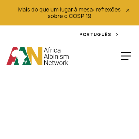
Mais do que um lugar à mesa: reflexões
sobre o COSP 19
PORTUGUÊS
Albinismo - Livreto
Informativo para
Professores