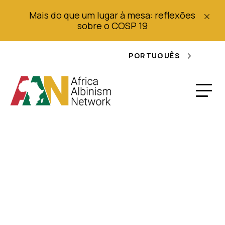
Mais do que um lugar à mesa: reflexões
sobre o COSP 19
PORTUGUÊS
Albinismo em África:
Informação para
crianças