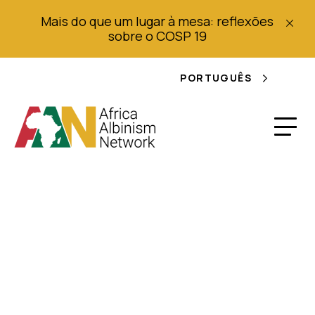
Mais do que um lugar à mesa: reflexões
sobre o COSP 19
PORTUGUÊS
África: O AWP a
enfrentar uma
ameaça real à vida