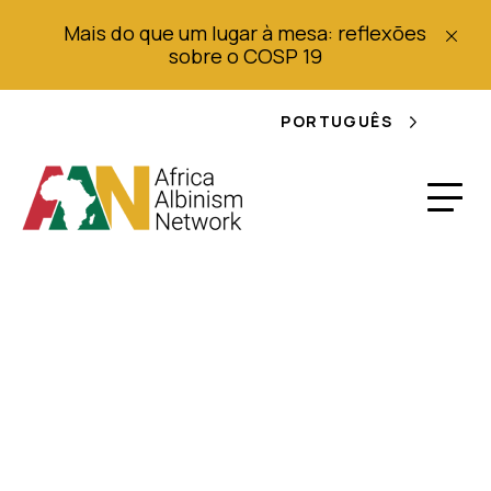
Mais do que um lugar à mesa: reflexões
sobre o COSP 19
PORTUGUÊS
Able2Vote Voter
Education
Campaigns