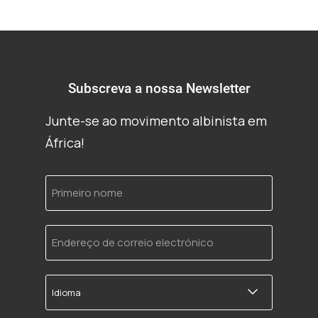
Subscreva a nossa Newsletter
Junte-se ao movimento albinista em
África!
Primeiro
nome
Endereço
de
correio
electrónico
Idioma