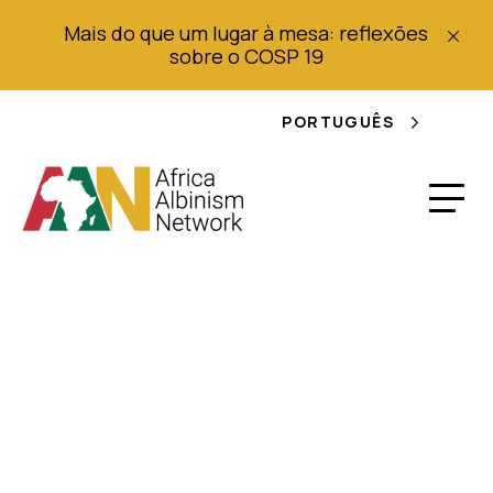
Mais do que um lugar à mesa: reflexões
sobre o COSP 19
PORTUGUÊS
Descrição das
funções na AAN -
Responsável pelos