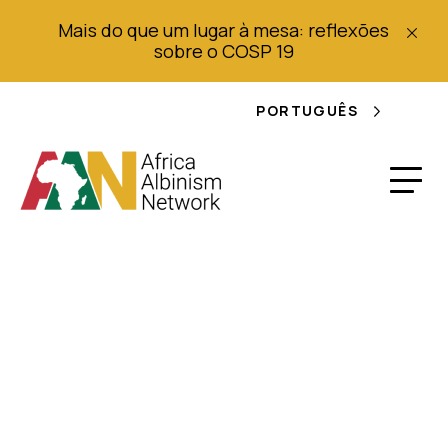
Mais do que um lugar à mesa: reflexões
sobre o COSP 19
PORTUGUÊS
Ficha Informativa da
AAN: Plano de Ação
da UA para o