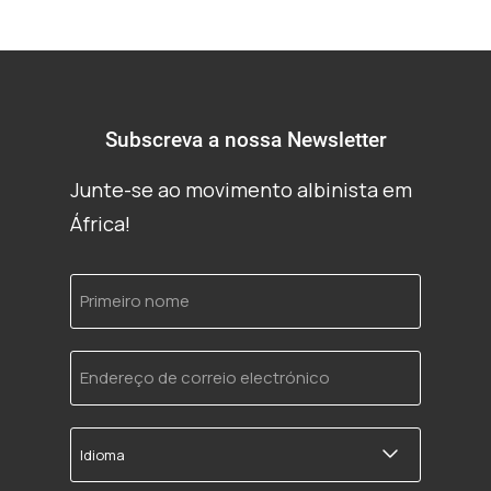
Subscreva a nossa Newsletter
Junte-se ao movimento albinista em
África!
Primeiro
nome
Endereço
de
correio
electrónico
Idioma