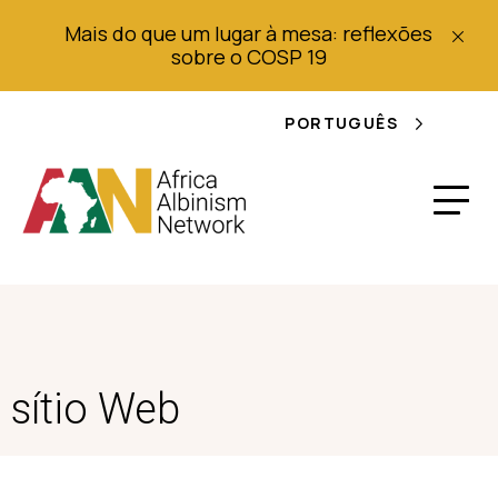
Mais do que um lugar à mesa: reflexões
sobre o COSP 19
PORTUGUÊS
sítio Web