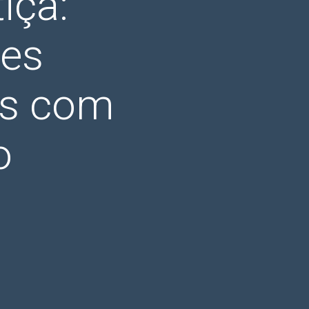
iça:
es
as com
o