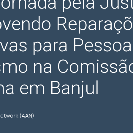
rnada pela Just
vendo Reparaçõ
ivas para Pesso
ismo na Comissã
na em Banjul
 Network (AAN)