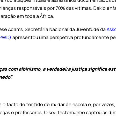
de 700 ataques rituais e assassínios documentados d
crianças responsáveis por 70% das vítimas. Daklo enf
aração em toda a África.
arese Adams, Secretária Nacional da Juventude da
Asso
APWD)
apresentou uma perspetiva profundamente pes
ças com albinismo, a verdadeira justiça significa est
medo".
o facto de ter tido de mudar de escola e, por vezes
olegas e professores. O seu testemunho captou as d