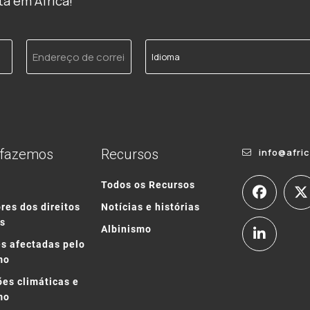
a em África!
Endereço
Idioma
de
correio
electrónico
 fazemos
Recursos
info@afri
o
Todos os Recursos
res dos direitos
Notícias e histórias
s
Albinismo
s afectadas pelo
mo
ões climáticas e
mo