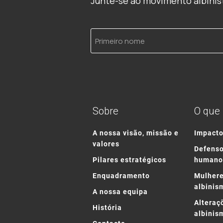
Junte-se ao movimento albinist
Primeiro
nome
Sobre
O que
A nossa visão, missão e
Impact
valores
Defenso
Pilares estratégicos
humano
Enquadramento
Mulhere
albinis
A nossa equipa
Alteraç
História
albinis