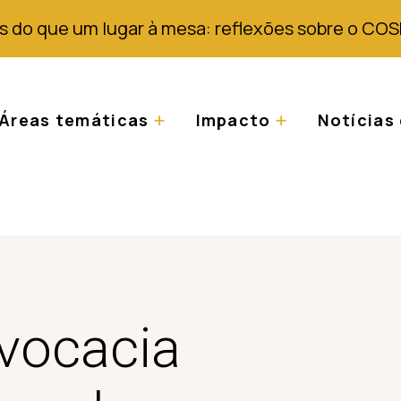
s do que um lugar à mesa: reflexões sobre o COS
Áreas temáticas
Impacto
Notícias 
dvocacia